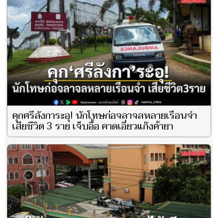
คุกศรีลังการะอุ! นักโทษก่อจลาจลหลายเรือนจำ
เสียชีวิต 3 ราย เจ็บอื้อ คาดเอี่ยวแก๊งค้ายา