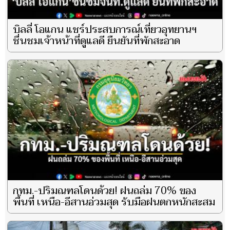
บิลลี่ โอแกน แชร์ประสบการณ์เที่ยวอุทยานฯ
ชื่นชมเจ้าหน้าที่ดูแลดี ยืนยันที่พักสะอาด
กทม.-ปริมณฑลโดนด้วย! ฝนถล่ม 70% ของ
พื้นที่ เหนือ-อีสานอ่วมสุด รับมือฝนตกหนักสะสม