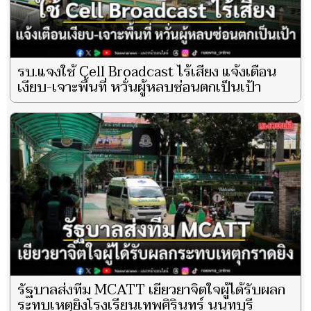
รบ.แจงใช้ Cell Broadcast ไร้เสียง แจ้งเตือน
เงียบ-เจาะพื้นที่ หวั่นผู้หลบซ่อนตกเป็นเป้า
รัฐบาลส่งทีม MCATT เยียวยาจิตใจผู้ได้รับผลก
ระทบเหตุยิงโรงเรียนเทพศิรินทร์ นนทบุรี