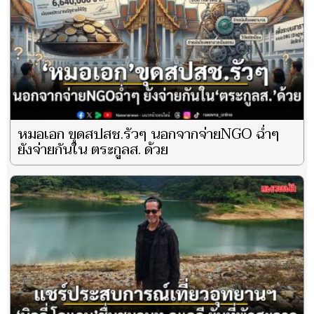
หมอเอก ขุดสปสช.รัวๆ นอกจากจ่ายNGO ฉ่ำๆ
ยังจ่ายกันใน ตระกูลส. ด้วย