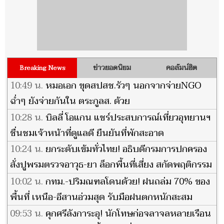
ข่าวยอดนิยม
คอลัมน์ฮิต
Breaking News
10:49 น.
หมอเอก ขุดสปสช.รัวๆ นอกจากจ่ายNGO
ฉ่ำๆ ยังจ่ายกันใน ตระกูลส. ด้วย
10:28 น.
บิลลี่ โอแกน แชร์ประสบการณ์เที่ยวอุทยานฯ
ชื่นชมเจ้าหน้าที่ดูแลดี ยืนยันที่พักสะอาด
10:24 น.
ยกระดับเข้มทั่วไทย! อธิบดีกรมการปกครอง
สั่งปูพรมตรวจอาวุธ-ยา ล็อกพื้นที่เสี่ยง สกัดพฤติกรรม
เลียนแบบ
10:02 น.
กทม.-ปริมณฑลโดนด้วย! ฝนถล่ม 70% ของ
พื้นที่ เหนือ-อีสานอ่วมสุด รับมือฝนตกหนักสะสม
09:53 น.
คุกศรีลังการะอุ! นักโทษก่อจลาจลหลายเรือน