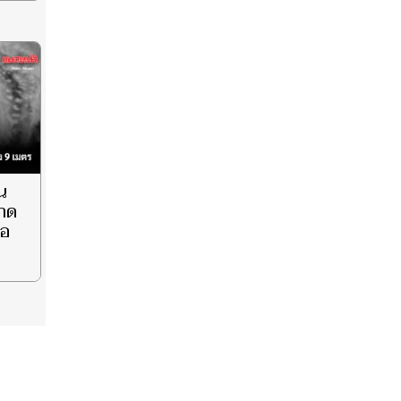
น
คาด
่อ