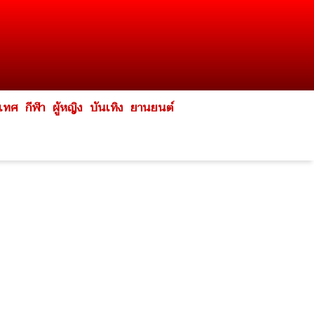
ะเทศ
กีฬา
ผู้หญิง
บันเทิง
ยานยนต์