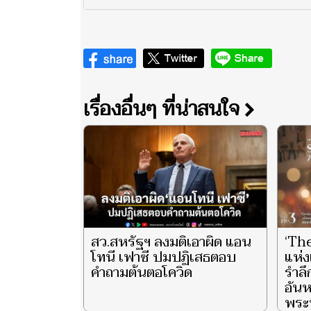
เรื่องอื่นๆ ที่น่าสนใจ
สว.สหรัฐฯ ลงมติเอาผิด แอน
‘Th
โทนี เฟาซี ปมปฏิเสธตอบ
แห่ง
คำถามต้นตอโควิด
รำล
อันห
พระน