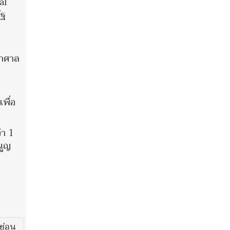
al
ัฐ
ูกศาล
พื่อ
่า 1
นูญ
ซ่อน