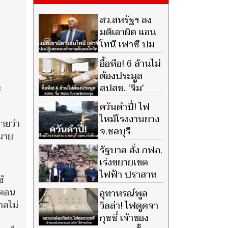
สว.สหรัฐฯ ลง
มติเอาผิด แอน
โทนี เฟาซี ปม
ปฏิเสธตอบ
อื้อหือ! 6 ล้านไม่
คำถามต้นตอโควิด
ต้องประมูล
สปสช. 'จิ้ม'
่
NGOs เจ้าเดียว
ควันดำปี๋! ไฟ
รับงานจัดประชุม
ไหม้โรงงานยาง
ายว่า
จ.ชลบุรี
มาย
จนท.เร่งดับ
รัฐบาล สั่ง กฟภ.
เพลิง
เร่งขยายเขต
ไฟฟ้า ปราสาท
้
ตาควาย-เนิน
นตอน
อุทาหรณ์พูล
350 ให้แล้วเสร็จต้นปี 70
าลไม่
วิลล่า! ไฟดูดจา
กุซซี่ เจ้าของ