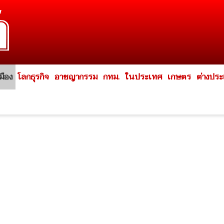
มือง
โลกธุรกิจ
อาชญากรรม
กทม.
ในประเทศ
เกษตร
ต่างปร