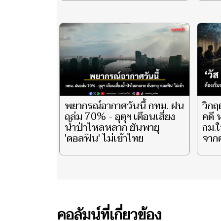
ราช
พันป
และ 
ประ
ชีวิ
ตอน 
พยากรณ์อากาศวันนี้ กทม. ฝน
วิกฤ
ถล่ม 70% - อุตุฯ เตือนเสี่ยง
คดี 
น้ำป่าไหลหลาก ยันพายุ
กม.ใ
'ดอลฟิน' ไม่เข้าไทย
จาก
คอลัมน์ที่เกี่ยวข้อง