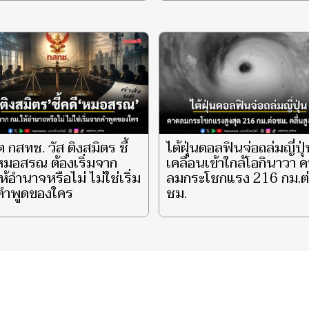
ินีนาถ พระบรมราชชนนี
ีหลวง ผู้ทรงเป็น ‘แม่’
‘รอยยิ้มแห่งแผ่นดิน’ จุด
กายความสว่างไสวแก่
ตพสกนิกรไทยชั่วนิรันดร์
‘She is My Smile’ EP.3
ต กสทช. วัส ติงสมิตร ชี้
ไต้ฝุ่นดอลฟินจ่อถล่มญี่ปุ่
หมอสรณ ต้องเริ่มจาก
เคลื่อนเข้าใกล้โอกินาวา 
ห้อำนาจหรือไม่ ไม่ใช่เริ่ม
ลมกระโชกแรง 216 กม.ต
คำพูดของใคร
ชม.