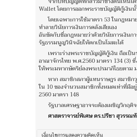
จากบทบัญญัติที่กล่าวมาข้างต้นเห็นได
Wallet โดยการออกพระราชบัญญัติกู้เงินนั
โดยเฉพาะการใช้มาตรา 53 ในกฎหมายว่า
ทำลายวินัยการเงินการคลังเสียเอง
อันขัดกับชื่อกฎหมายว่าด้วยวินัยการเงินก
รัฐธรรมนูญวินิจฉัยให้ตกเป็นโมฆะได้
เพราะร่างพระราชบัญญัติกู้เงิน ถือเป
อาณาจักรไทย พ.ศ.2560 มาตรา 134 (3) ซึ่ง
ให้พระมหากษัตริย์ลงพระปรมาภิไธยตาม 
หาก สมาชิกสภาผู้แทนราษฎร สมาชิกวุ
ใน 10 ของจำนวนสมาชิกทั้งหมดเท่าที่มีอ
2560 มาตรา 148
รัฐบาลเศรษฐาอาจจะต้องเผชิญวิกฤติจนถ
ศาสตราจารย์พิเศษ ดร.ปรีชา สุวรรณท
เงื่อนไขการแสดงความคิดเห็น