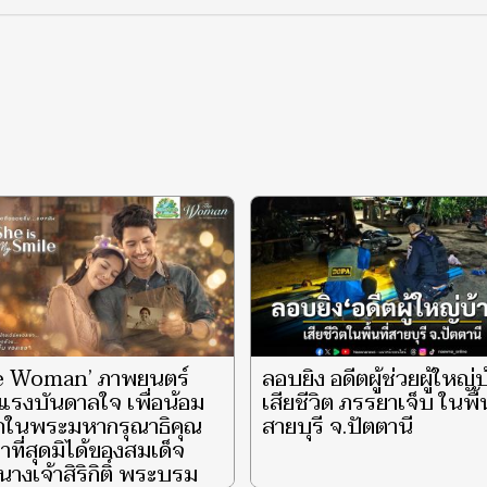
e Woman’ ภาพยนตร์
ลอบยิง อดีตผู้ช่วยผู้ใหญ่
แรงบันดาลใจ เพื่อน้อม
เสียชีวิต ภรรยาเจ็บ ในพื้น
ึกในพระมหากรุณาธิคุณ
สายบุรี จ.ปัตตานี
าที่สุดมิได้ของสมเด็จ
างเจ้าสิริกิติ์ พระบรม