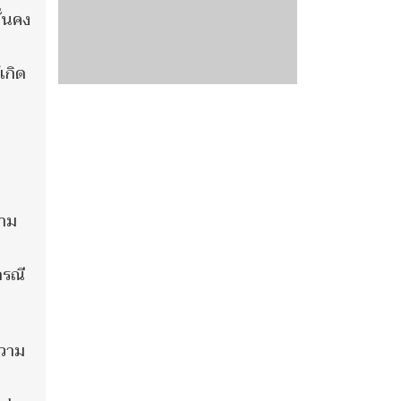
่นคง
เกิด
วาม
กรณี
ความ