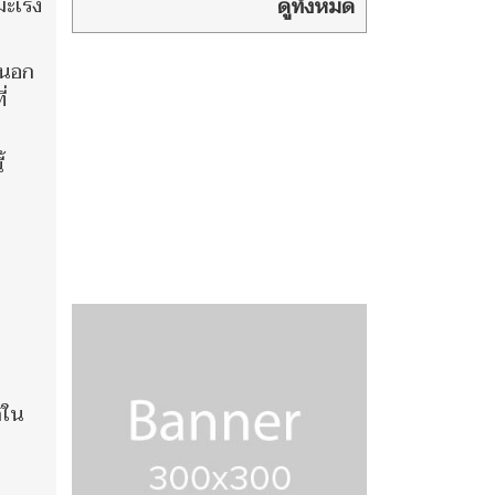
เมินชดเชยแค่
ะเร็ง
ดูทั้งหมด
20% ไร้คำขอโทษ
นนอก
่
้
ิใน